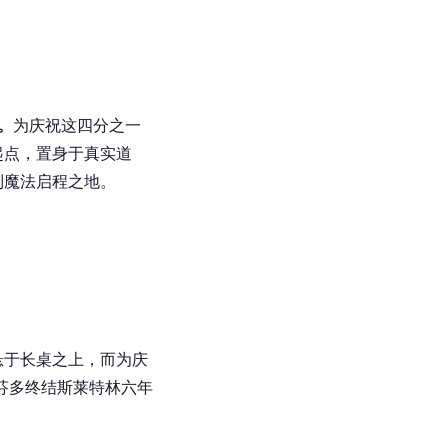
。
为庆祝这四分之一
起点，置身于真实道
到魔法启程之地。
悬于长桌之上，而为庆
芬多终结斯莱特林六年