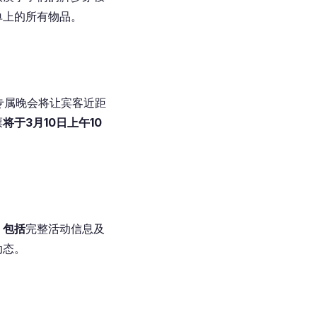
单上的所有物品。
专属晚会将让宾客近距
票
将于3月10日上午10
，包括
完整活动信息及
动态。