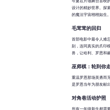
今夏在片场舞台首映
设计的精妙世界。探
的魔法宇宙栩栩如生
毛茸茸的回归
首部电影中最令人难
刻，连同真实的爪印
兽，让哈利、罗恩和
巫师棋：轮到你
重温罗恩那场英勇而
是罗恩当年为朋友献
对角巷活动护照
所有一年级新生都需