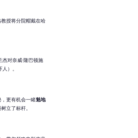
格教授将分院帽戴在哈
兰杰对奈威·隆巴顿施
吓人）。
秘，更有机会一睹
魁地
摄树立了标杆。