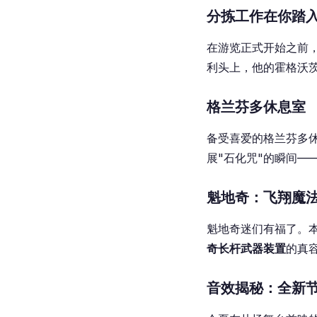
分拣工作在你踏
在游览正式开始之前
利头上，他的霍格沃
格兰芬多休息室
备受喜爱的格兰芬多
展"石化咒"的瞬间—
魁地奇：飞翔魔
魁地奇迷们有福了。
奇长杆武器装置
的真
音效揭秘：全新