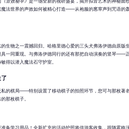
的
《音效秘辛》
是一场全新的视听盛宴，揭开拟音艺术的神秘面
索魔法世界的声效如何被精心打造——从袍服的窸窣声到咒语的轰
。
忘的生物之一震撼回归。哈格里德心爱的三头犬弗洛伊德由原版
模具一同重现。与弗洛伊德同行的还有那把自动演奏的竖琴——
赫敏得以潜入魔法石守护室。
走了
无私的棋局——特别设置了移动棋子的拍照环节，您可与那枚著
出的那枚棋子。
要准备学习用品！全新扩充的活动护照将供游客收集，跟随霍格