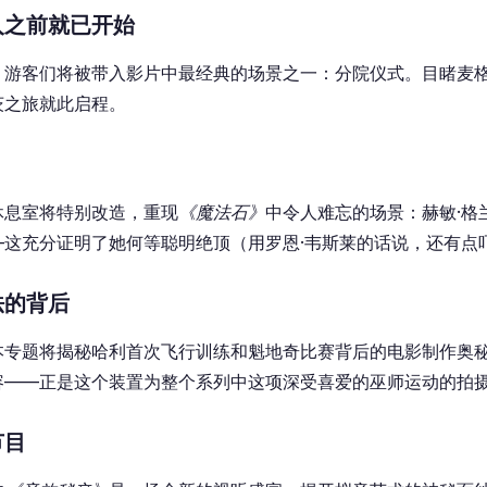
入之前就已开始
，游客们将被带入影片中最经典的场景之一：分院仪式。目睹麦
茨之旅就此启程。
休息室将特别改造，重现
《魔法石》
中令人难忘的场景：赫敏·格
—这充分证明了她何等聪明绝顶（用罗恩·韦斯莱的话说，还有点
法的背后
本专题将揭秘哈利首次飞行训练和魁地奇比赛背后的电影制作奥
容——正是这个装置为整个系列中这项深受喜爱的巫师运动的拍
节目