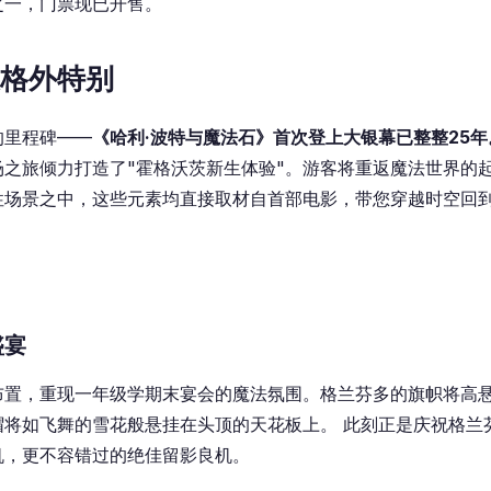
之一，门票现已开售。
格外特别
的里程碑——
《哈利·波特与魔法石》首次登上大银幕已整整25年
场之旅倾力打造了"霍格沃茨新生体验"。游客将重返魔法世界的
性场景之中，这些元素均直接取材自首部电影，带您穿越时空回
盛宴
布置，重现一年级学期末宴会的魔法氛围。格兰芬多的旗帜将高
帽将如飞舞的雪花般悬挂在头顶的天花板上。 此刻正是庆祝格兰
机，更不容错过的绝佳留影良机。