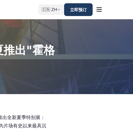
立即预订
🇨🇳 ZH
推出"霍格
推出全新夏季特别展：
为片场有史以来最具沉