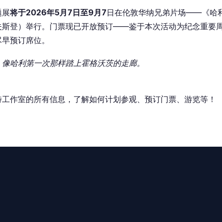
题展
将于2026年5月7日至9月7
日在伦敦华纳兄弟片场——《哈利
夫斯登）举行。门票
现已
开放
预订——
鉴于本次活动为纪念重要
尽早
预订
席位。
，像哈利第一次那样踏上霍格沃茨的走廊。
特工作室的所有信息，了解如何计划参观、预订门票、游览等！