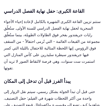
القاعة الكبرى: حفل نهاية الفصل الدراسي
ستتم تزيين القاعة الكبرى الشهيرة بالكامل لإعادة إحياء الأجواء
السحرية لحفل نهاية الفصل الدراسي للسنة الأولى. ستُعلّق
رايات جريفندور بفخر فوق الطاولات الطويلة، بينما ستُعلّق
مجموعة من القبعات العائمة - التي تُرمى احتفالاً - من السقف
فوق الرؤوس. إنها اللحظة المثالية للاحتفال بالليلة التي كسر
فيها جريفندور سيطرة سليذرين على كأس المنازل التي
استمرت ست سنوات، وهي فرصة لالتقاط الصور لا تريد أن
تفوتها.
يبدأ الفرز قبل أن تدخل إلى المكان
حتى قبل أن تبدأ الجولة بشكل رسمي، سيتم نقل الزوار إلى
واحدة من أكثر اللحظات شهرة في الفيلم: حفل التصنيف.
شاهدوا كيف تضع البروفيسورة ماكغوناغال قبعة التصنيف على