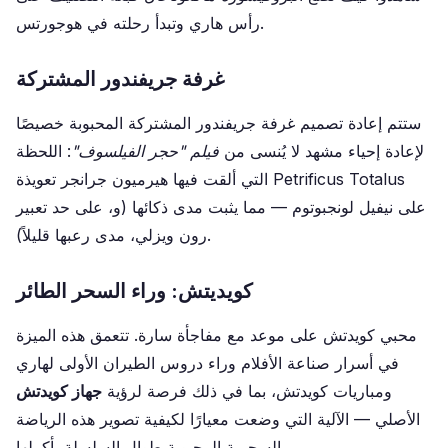
رأس هاري وتبدأ رحلته في هوجورتس.
غرفة جريفندور المشتركة
ستتم إعادة تصميم غرفة جريفندور المشتركة المحبوبة خصيصًا
لإعادة إحياء مشهد لا يُنسى من
فيلم "حجر الفيلسوف"
: اللحظة
التي ألقت فيها هيرميون جرانجر تعويذة Petrificus Totalus
على نيفيل لونجبوتوم — مما يثبت مدى ذكائها (و، على حد تعبير
رون ويزلي، مدى رعبها قليلاً).
كويديتش: وراء السحر الطائر
محبي كويدتش على موعد مع مفاجأة سارة. تتعمق هذه الميزة
في أسرار صناعة الأفلام وراء دروس الطيران الأولى لهاري
ومباريات كويدتش، بما في ذلك فرصة لرؤية
جهاز كويدتش
الأصلي — الآلية التي وضعت معيارًا لكيفية تصوير هذه الرياضة
السحرية المحبوبة طوال السلسلة بأكملها.