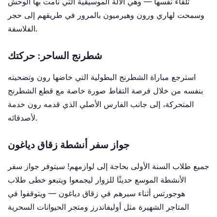
تلقاء نفسها — وهي الآلة الموسيقية التي نامت بها الوحش
وسمحت لهاري ورون وهيرميون بالمرور في طريقهم إلى حجر
الفلاسفة.
شطرنج الساحر: حركتك
استرجع مباراة الشطرنج البطولية التي خاضها رون وتضحيته
بنفسه من خلال فرصة التقاط صورة خاصة مع قطع الشطرنج
المتحركة، إلى جانب الفارس الأصلي الذي قدمه رون خدمة
لأصدقائه.
جواز سفر أنشطة زقاق دياغون
جميع طلاب السنة الأولى بحاجة إلى لوازمهم! سيتوفر جواز سفر
الأنشطة الموسع حديثًا للزوار ليجمعوا ويتبعو خطى طلاب
هوجورتس أثناء سيرهم في زقاق دياغون — ويتوقفوا في
المتاجر الشهيرة مثل أوليفاندرز ومتجر الحيوانات السحرية