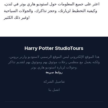
اعثر على جميع المعلومات حول استوديو هاري بوتر في لندن،
وكيفية التخطيط لزيارتك، وحجز تذاكرك، والجولات السياحية
وغير ذلك الكثير!
Harry Potter StudioTours
هذا الموقع الإلكتروني ليس الموقع الرسمي لاستوديو وارنر بروس،
ولكنه يعمل مع منظمي رحلات موثوق بهم وموثوق بهم لتقديم تذاكر
وجولات لزيارة استوديو هاري بوتر.
روابط سريعة
تفاصيل الشركة
اتصل بنا