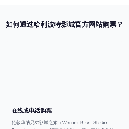
如何通过哈利波特影城官方网站购票？
在线或电话购票
伦敦华纳兄弟影城之旅（Warner Bros. Studio