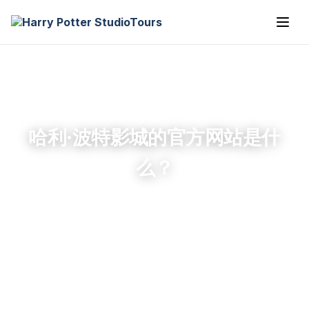
哈利·波特影城的官方网站是什
么？