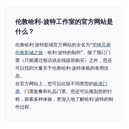
伦敦哈利-波特工作室的官方网站是
什么？
伦敦哈利·波特影城官方网站的全名为“
华纳兄弟
伦敦影城之旅
：哈利·波特的制作”。除了预订门
票（只能通过电话或在线提前购买）之外，您还
可以找到大量关于伦敦哈利·波特体验的有用信
息。
在官方网站上，您可以比较不同类型的
标准门
票
、门票套餐和礼品门票。您还可以规划您的行
程，探索多种体验，更深入地了解哈利·波特的制
作过程。