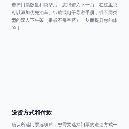
选择门票数量和类型后，您将进入下一页，在这里您
可以添加优先泊车、纸质或电子导游手册，或不同类
型的双人下午茶（带或不带香槟），从而提升您的体
验！
送货方式和付款
确认所选门票选项后，您需要选择门票的送达方式--