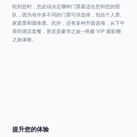
轮到您时，您必须决定哪种门票最适合您和您的团
队，因为有许多不同的门票可供选择，包括个人票、
家庭票和团体票。此外，还有多种升级选项，从下午
茶到酒店套餐，甚至是豪华之旅--终极 VIP 摄影棚
之旅体验。
提升您的体验