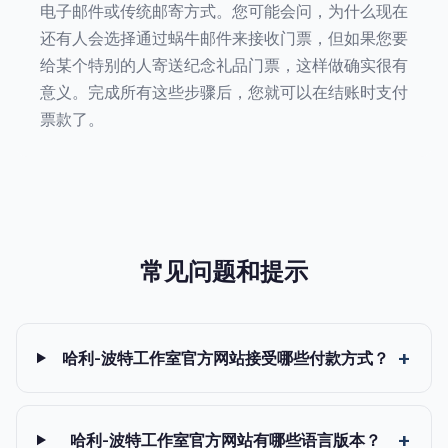
电子邮件或传统邮寄方式。您可能会问，为什么现在
还有人会选择通过蜗牛邮件来接收门票，但如果您要
给某个特别的人寄送纪念礼品门票，这样做确实很有
意义。完成所有这些步骤后，您就可以在结账时支付
票款了。
常见问题和提示
哈利-波特工作室官方网站接受哪些付款方式？
哈利-波特工作室官方网站有哪些语言版本？