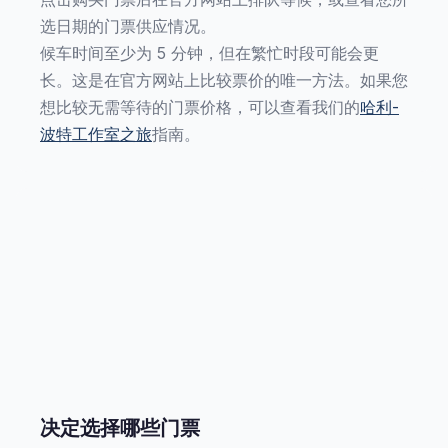
选日期的门票供应情况。
候车时间至少为 5 分钟，但在繁忙时段可能会更
长。这是在官方网站上比较票价的唯一方法。如果您
想比较无需等待的门票价格，可以查看我们的
哈利-
波特工作室之旅
指南。
决定选择哪些门票