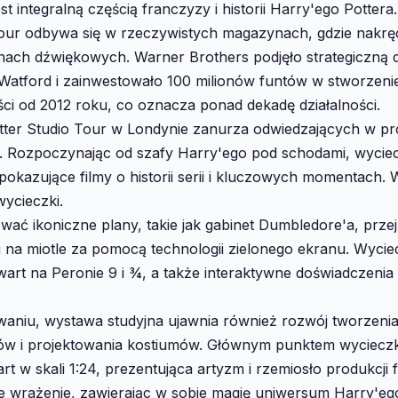
st integralną częścią franczyzy i historii Harry'ego Pottera.
Tour odbywa się w rzeczywistych magazynach, gdzie nakrę
nach dźwiękowych. Warner Brothers podjęło strategiczną 
atford i zainwestowało 100 milionów funtów w stworzenie
ści od 2012 roku, co oznacza ponad dekadę działalności.
er Studio Tour w Londynie zanurza odwiedzających w pr
w. Rozpoczynając od szafy Harry'ego pod schodami, wycie
pokazujące filmy o historii serii i kluczowych momentach.
wycieczki.
ać ikoniczne plany, takie jak gabinet Dumbledore'a, prze
u na miotle za pomocą technologii zielonego ekranu. Wyci
art na Peronie 9 i ¾, a także interaktywne doświadczeni
owaniu, wystawa studyjna ujawnia również rozwój tworzeni
tów i projektowania kostiumów. Głównym punktem wycieczk
 w skali 1:24, prezentująca artyzm i rzemiosło produkcji 
łe wrażenie, zawierając w sobie magię uniwersum Harry'ego