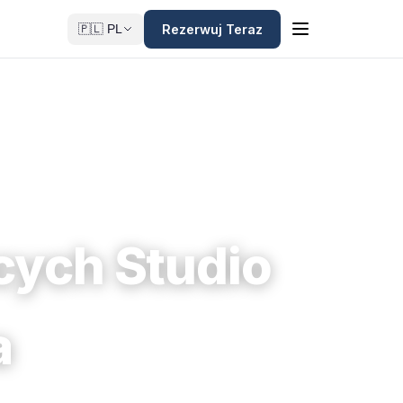
Rezerwuj Teraz
🇵🇱 PL
cych Studio
a