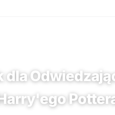
 dla Odwiedzają
Harry'ego Potter