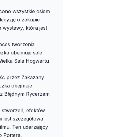
cono wszystkie osiem
decyzję o zakupie
 wystawy, która jest
oces tworzenia
czka obejmuje sale
 Wielka Sala Hogwartu
jść przez Zakazany
eczka obejmuje
a z Błędnym Rycerzem
a stworzeń, efektów
i jest szczegółowa
filmu. Ten uderzający
 Pottera.