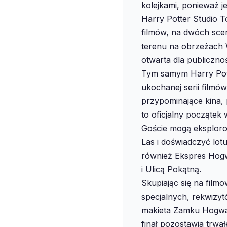
kolejkami, ponieważ je
Harry Potter Studio 
filmów, na dwóch sce
terenu na obrzeżach W
otwarta dla publiczno
Tym samym Harry Pott
ukochanej serii filmó
przypominające kina, 
to oficjalny początek 
Goście mogą eksplorow
Las i doświadczyć lot
również Ekspres Hogw
i Ulicą Pokątną.
Skupiając się na film
specjalnych, rekwizy
makieta Zamku Hogwart
finał pozostawia trwa