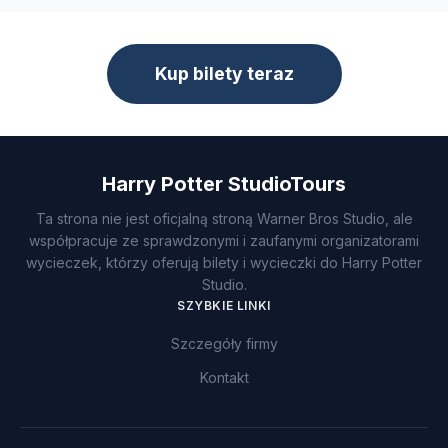
Kup bilety teraz
Harry Potter StudioTours
Ta strona nie jest oficjalną stroną Warner Bros Studio, ale
współpracuje ze sprawdzonymi i zaufanymi organizatorami
wycieczek, którzy oferują bilety i wycieczki do Harry Potter
Studio.
SZYBKIE LINKI
Szczegóły firmy
Kontakt