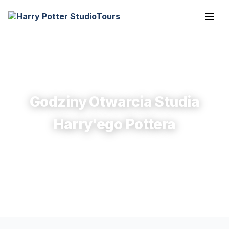
Godziny Otwarcia Studia
Harry'ego Pottera