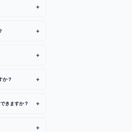
？
？
すか？
はできますか？
？