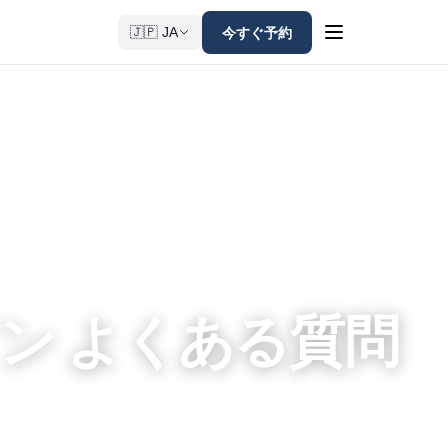
今すぐ予約
🇯🇵 JA
ン よくある質問