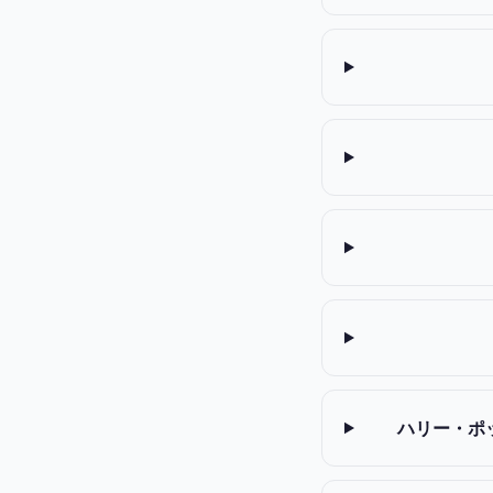
ハリー・ポ