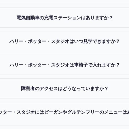
電気自動車の充電ステーションはありますか？
ハリー・ポッター・スタジオはいつ見学できますか？
ハリー・ポッター・スタジオは車椅子で入れますか？
障害者のアクセスはどうなっていますか？
ッター・スタジオにはビーガンやグルテンフリーのメニューは