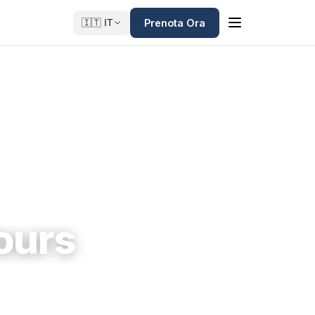
Prenota Ora
🇮🇹 IT
ours