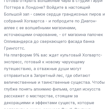
Готовы открыть волшебные чары в студии Гарри
Поттера в Лондоне? Войдите в настоящий
Большой зал - самое сердце грандиозных пиров и
собраний Хогвартса - и побродите по Диагон-
аллее с ее волшебными магазинами,
источающими очарование, - от магазина палочек
Олливандерса до сверкающего фасада банка
Гринготтс.
На платформе 9¾ вас ждет культовый Хогвартс-
экспресс, готовый к новому чарующему
путешествию, а отважные души могут
отправиться в Запретный лес, где обитают
величественные и таинственные существа. Чтобы
глубже понять алхимию фильма, отдел искусств
расскажет о мастерстве, стоящем за
декорациями и эффектами существ, которые