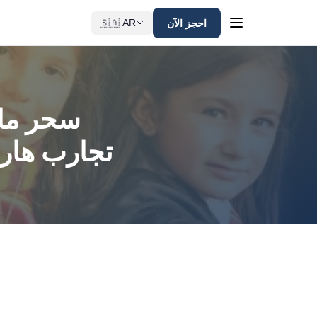
احجز الآن
🇸🇦 AR
سحر ما 
تجارب هاري