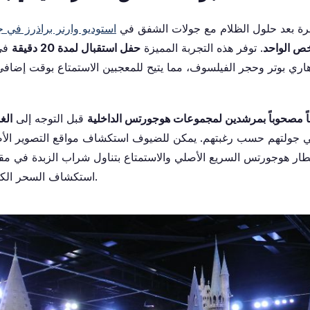
رة بعد حلول الظلام مع جولات الشفق في
استوديو وارنر براذرز في ج
. توفر هذه التجربة المميزة
حفل استقبال لمدة 20 دقيقة
في 
هاري بوتر وحجر الفيلسوف، مما يتيح للمعجبين الاستمتاع بوقت إض
ً مصحوباً بمرشدين لمجموعات هوجورتس الداخلية
قبل التوجه إلى
الغ
ر هوجورتس السريع الأصلي والاستمتاع بتناول شراب الزبدة في مقهى
استكشاف السحر الكامن وراء سلسلة الأفلام.