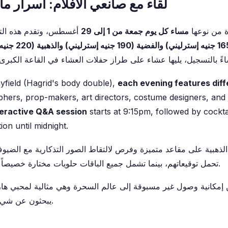
لقاء مع صانعي الأفلام: أسرار ما
دة من نوعها
مساء كل يوم جمعة من 1 إلى 29
أغسطس، وتقدم هذه التجر
yfield (Hagrid's body double),
each evening features diff
hers, prop-makers, art directors, costume designers, and s
teractive Q&A session
starts at 9:15pm, followed by cockta
ion until midnight.
الذهبية على مقاعد متميزة وفرص لالتقاط الصور التذكارية مع الضيوف
تحمل توقيعاتهم، بينما تشمل جميع الباقات حلويات مختارة خصيصاً وكتيبات إرشادية موقعة.
ين إمكانية وصول غير مسبوقة إلى عالم السحرة وهي مثالية لمحبي هار
يبحثون عن شيء يتجاوز الجولة المعتادة.