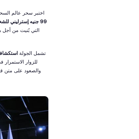
اختبر سحر عالم السح
99 جنيه إسترليني للشخص الواحد
التي بُنيت من أجل 
تشمل الجولة
استكشافا
والصعود على متن قطا