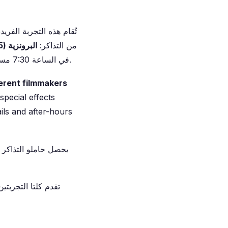
تُقام هذه التجربة الفري
من التذاكر:
البرونزية (165 جنيه إسترليني) والفضية (190 جنيه إسترليني) والذهبية (220 جنيه إسترليني)
في الساعة 7:30 مساءً بالتسجيل، يليها عشاء على طراز حفلات العشاء في القاعة الكبرى في الساعة 8:15 مساءً.
erent filmmakers
pecial effects
ils and after-hours
يحصل حاملو التذاكر 
تقدم كلتا التجربت