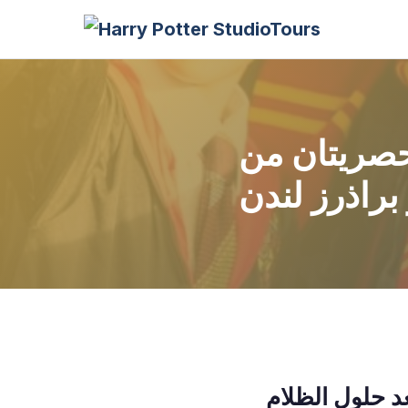
حصريتان من
براذرز لندن
 حلول الظلام